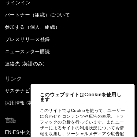
サインイン
パートナー（組織）について
参加する（個人、組織）
プレスリリース登録
ニュースレター購読
連絡先 (英語のみ)
リンク
サステナビリティへの取り組み
このウェブサイトはCookieを使用し
ます
採用情報 (英語のみ)
このサイトではCookieを使って、ユーザー
に合わせたコンテンツや広告の表示、トラ
言語
フィックの分析を行っています。またユー
ザーによるサイトの利用状況についても情
EN
ES
中文
日本語
▪
▪
▪
報を収集し、ソーシャルメディアや広告配