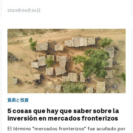
2024年04月24日
貿易と投資
5 cosas que hay que saber sobre la
inversión en mercados fronterizos
El término "mercados fronterizos" fue acuñado por