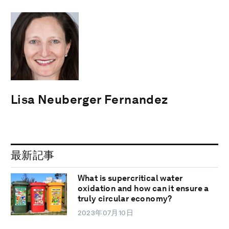
Lisa Neuberger Fernandez
最新記事
What is supercritical water
oxidation and how can it ensure a
truly circular economy?
2023年07月10日