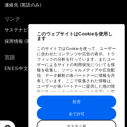
連絡先 (英語のみ)
リンク
サステナビリティへの取り組み
このウェブサイトはCookieを使用し
ます
採用情報 (英語のみ)
このサイトではCookieを使って、ユーザー
に合わせたコンテンツや広告の表示、トラ
言語
フィックの分析を行っています。またユー
ザーによるサイトの利用状況についても情
EN
ES
中文
日本語
▪
▪
▪
報を収集し、ソーシャルメディアや広告配
信、データ解析の各パートナーに情報を共
有しています。ここで収集された情報は、
ユーザーが各パートナーに提供した他の情
報や各パートナーのサービスを使用した際
に収集された情報と組み合わされ、各パー
拒否
トナーによって使用されることがありま
プライバシーポリシーと利用規約
す。
全て許可
サイトマップ
カスタム化