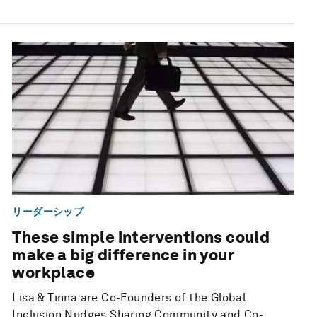
リーダーシップ
These simple interventions could
make a big difference in your
workplace
Lisa & Tinna are Co-Founders of the Global
Inclusion Nudges Sharing Community and Co-