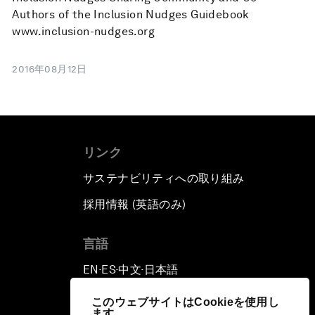
Authors of the Inclusion Nudges Guidebook
www.inclusion-nudges.org
2016年08月12日
リンク
サステナビリティへの取り組み
採用情報 (英語のみ)
て
言語
EN
ES
中文
日本語
▪
▪
▪
このウェブサイトはCookieを使用し
ます