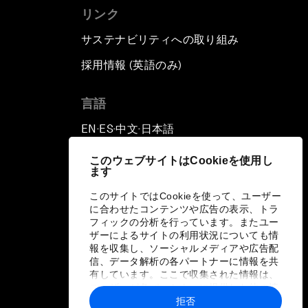
リンク
サステナビリティへの取り組み
採用情報 (英語のみ)
て
言語
EN
ES
中文
日本語
▪
▪
▪
このウェブサイトはCookieを使用し
ます
このサイトではCookieを使って、ユーザー
に合わせたコンテンツや広告の表示、トラ
フィックの分析を行っています。またユー
ザーによるサイトの利用状況についても情
報を収集し、ソーシャルメディアや広告配
信、データ解析の各パートナーに情報を共
有しています。ここで収集された情報は、
ユーザーが各パートナーに提供した他の情
報や各パートナーのサービスを使用した際
拒否