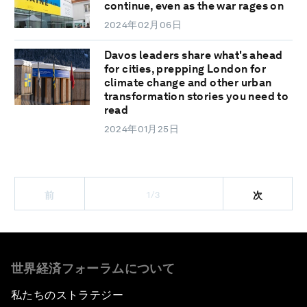
continue, even as the war rages on
2024年02月06日
Davos leaders share what's ahead
for cities, prepping London for
climate change and other urban
transformation stories you need to
read
2024年01月25日
1/3
前
次
世界経済フォーラムについて
私たちのストラテジー