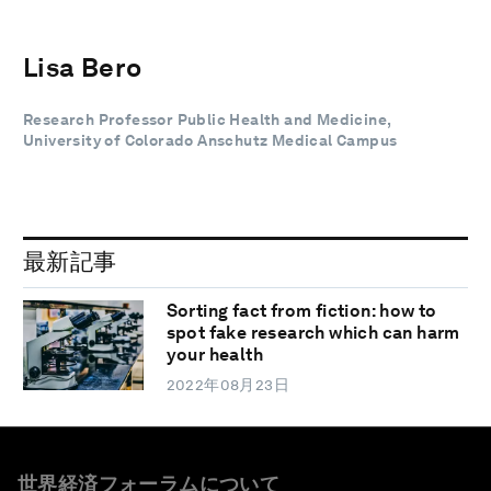
Lisa Bero
Research Professor Public Health and Medicine,
University of Colorado Anschutz Medical Campus
最新記事
Sorting fact from fiction: how to
spot fake research which can harm
your health
2022年08月23日
世界経済フォーラムについて