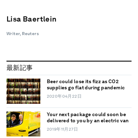
Lisa Baertlein
Writer, Reuters
最新記事
Beer could lose its fizz as CO2
supplies go flat during pandemic
2020年04月22日
Your next package could soon be
delivered to you by an electric van
2019年11月27日