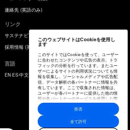
連絡先 (英語のみ)
リンク
サステナビリティへの取り組み
このウェブサイトはCookieを使用し
ます
採用情報 (英語のみ)
このサイトではCookieを使って、ユーザー
に合わせたコンテンツや広告の表示、トラ
言語
フィックの分析を行っています。またユー
ザーによるサイトの利用状況についても情
EN
ES
中文
日本語
▪
▪
▪
報を収集し、ソーシャルメディアや広告配
信、データ解析の各パートナーに情報を共
有しています。ここで収集された情報は、
ユーザーが各パートナーに提供した他の情
報や各パートナーのサービスを使用した際
に収集された情報と組み合わされ、各パー
拒否
トナーによって使用されることがありま
プライバシーポリシーと利用規約
す。
全て許可
サイトマップ