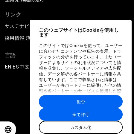
リンク
サステナビリティへの取り組み
このウェブサイトはCookieを使用し
ます
採用情報 (英語のみ)
このサイトではCookieを使って、ユーザー
に合わせたコンテンツや広告の表示、トラ
言語
フィックの分析を行っています。またユー
ザーによるサイトの利用状況についても情
EN
ES
中文
日本語
▪
▪
▪
報を収集し、ソーシャルメディアや広告配
信、データ解析の各パートナーに情報を共
有しています。ここで収集された情報は、
ユーザーが各パートナーに提供した他の情
報や各パートナーのサービスを使用した際
に収集された情報と組み合わされ、各パー
拒否
トナーによって使用されることがありま
プライバシーポリシーと利用規約
す。
全て許可
サイトマップ
カスタム化
©
2026
世界経済フォーラム
EN
ES
中文
日本語