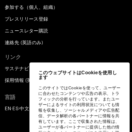
参加する（個人、組織）
プレスリリース登録
ニュースレター購読
連絡先 (英語のみ)
リンク
サステナビリティへの取り組み
このウェブサイトはCookieを使用し
ます
採用情報 (英語のみ)
このサイトではCookieを使って、ユーザー
に合わせたコンテンツや広告の表示、トラ
言語
フィックの分析を行っています。またユー
ザーによるサイトの利用状況についても情
EN
ES
中文
日本語
▪
▪
▪
報を収集し、ソーシャルメディアや広告配
信、データ解析の各パートナーに情報を共
有しています。ここで収集された情報は、
ユーザーが各パートナーに提供した他の情