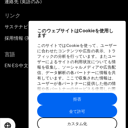
連絡先 (英語のみ)
リンク
サステナビリティへの取り組み
このウェブサイトはCookieを使用し
ます
採用情報 (英語のみ)
このサイトではCookieを使って、ユーザー
に合わせたコンテンツや広告の表示、トラ
言語
フィックの分析を行っています。またユー
ザーによるサイトの利用状況についても情
EN
ES
中文
日本語
▪
▪
▪
報を収集し、ソーシャルメディアや広告配
信、データ解析の各パートナーに情報を共
有しています。ここで収集された情報は、
ユーザーが各パートナーに提供した他の情
報や各パートナーのサービスを使用した際
に収集された情報と組み合わされ、各パー
拒否
トナーによって使用されることがありま
プライバシーポリシーと利用規約
す。
全て許可
サイトマップ
カスタム化
©
2026
世界経済フォーラム
EN
ES
中文
日本語