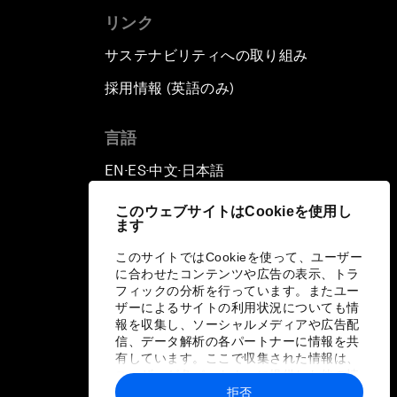
リンク
サステナビリティへの取り組み
採用情報 (英語のみ)
て
言語
EN
ES
中文
日本語
▪
▪
▪
このウェブサイトはCookieを使用し
ます
このサイトではCookieを使って、ユーザー
に合わせたコンテンツや広告の表示、トラ
フィックの分析を行っています。またユー
ザーによるサイトの利用状況についても情
報を収集し、ソーシャルメディアや広告配
信、データ解析の各パートナーに情報を共
有しています。ここで収集された情報は、
ユーザーが各パートナーに提供した他の情
報や各パートナーのサービスを使用した際
拒否