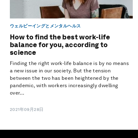
ウェルビーイングとメンタルヘルス
How to find the best work-life
balance for you, according to
science
Finding the right work-life balance is by no means
a new issue in our society. But the tension
between the two has been heightened by the
pandemic, with workers increasingly dwelling
over...
2021年09月28日