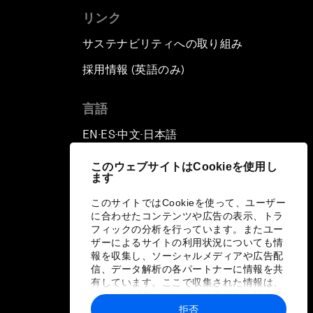
リンク
サステナビリティへの取り組み
採用情報 (英語のみ)
て
言語
EN
ES
中文
日本語
▪
▪
▪
このウェブサイトはCookieを使用し
ます
このサイトではCookieを使って、ユーザー
に合わせたコンテンツや広告の表示、トラ
フィックの分析を行っています。またユー
ザーによるサイトの利用状況についても情
報を収集し、ソーシャルメディアや広告配
信、データ解析の各パートナーに情報を共
有しています。ここで収集された情報は、
ユーザーが各パートナーに提供した他の情
報や各パートナーのサービスを使用した際
拒否