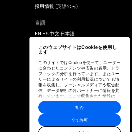
採用情報 (英語のみ)
て
言語
EN
ES
中文
日本語
▪
▪
▪
このウェブサイトはCookieを使用し
ます
このサイトではCookieを使って、ユーザー
に合わせたコンテンツや広告の表示、トラ
フィックの分析を行っています。またユー
ザーによるサイトの利用状況についても情
報を収集し、ソーシャルメディアや広告配
信、データ解析の各パートナーに情報を共
有しています。ここで収集された情報は、
ユーザーが各パートナーに提供した他の情
報や各パートナーのサービスを使用した際
拒否
に収集された情報と組み合わされ、各パー
トナーによって使用されることがありま
全て許可
す。