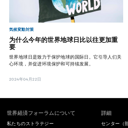
気候変動対策
为什么今年的世界地球日比以往更加重
要
世界地球日是致力于保护地球的国际日。它引导人们关
心环境，并促进环境保护和可持续发展。
2024年04月22日
世界経済フォーラムについて
詳細
私たちのストラテジー
センター（