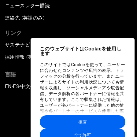
ニュースレター購読
連絡先 (英語のみ)
リンク
サステナビリティへの取り組み
このウェブサイトはCookieを使用し
ます
採用情報 (英語のみ)
このサイトではCookieを使って、ユーザー
に合わせたコンテンツや広告の表示、トラ
言語
フィックの分析を行っています。またユー
ザーによるサイトの利用状況についても情
EN
ES
中文
日本語
▪
▪
▪
報を収集し、ソーシャルメディアや広告配
信、データ解析の各パートナーに情報を共
有しています。ここで収集された情報は、
ユーザーが各パートナーに提供した他の情
報や各パートナーのサービスを使用した際
に収集された情報と組み合わされ、各パー
拒否
トナーによって使用されることがありま
プライバシーポリシーと利用規約
す。
全て許可