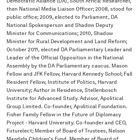
Democratic Alliance (DA), South Africa: Researcher,
then National Media Liaison Officer; 2008, stood for
public office; 2009, elected to Parliament, DA
National Spokesperson and Shadow Deputy
Minister for Communications; 2010, Shadow
Minister for Rural Development and Land Reform;
October 2011, elected DA Parliamentary Leader and
Leader of the Official Opposition in the National
Assembly by the DA Parliamentary caucus. Mason
Fellow and JFK Fellow, Harvard Kennedy School; Fall
Resident Fellow, Institute of Politics, Harvard
University; Author in Residence, Stellenbosch
Institute for Advanced Study. Advisor, Apolitical
Group Limited. Co-founder, Apolitical Foundation.
Fisher Family Fellow in the Future of Diplomacy
Project - Harvard University. Co-founder and CEO,
Futurelect; Member of Board of Trustees, Nelson
Mandela Children's Fund. Member of Board of