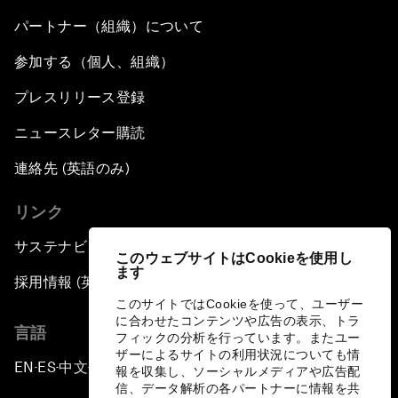
パートナー（組織）について
参加する（個人、組織）
プレスリリース登録
ニュースレター購読
連絡先 (英語のみ)
リンク
サステナビリティへの取り組み
このウェブサイトはCookieを使用し
ます
採用情報 (英語のみ)
このサイトではCookieを使って、ユーザー
に合わせたコンテンツや広告の表示、トラ
言語
フィックの分析を行っています。またユー
ザーによるサイトの利用状況についても情
EN
ES
中文
日本語
▪
▪
▪
報を収集し、ソーシャルメディアや広告配
信、データ解析の各パートナーに情報を共