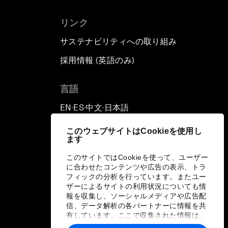
リンク
サステナビリティへの取り組み
採用情報 (英語のみ)
て
言語
EN
ES
中文
日本語
▪
▪
▪
このウェブサイトはCookieを使用し
ます
このサイトではCookieを使って、ユーザー
に合わせたコンテンツや広告の表示、トラ
フィックの分析を行っています。またユー
ザーによるサイトの利用状況についても情
報を収集し、ソーシャルメディアや広告配
信、データ解析の各パートナーに情報を共
有しています。ここで収集された情報は、
ユーザーが各パートナーに提供した他の情