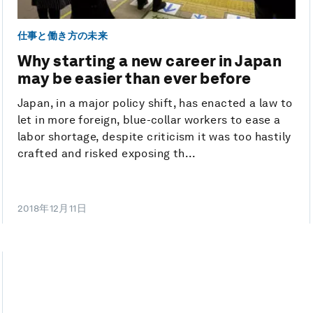
仕事と働き方の未来
Why starting a new career in Japan
may be easier than ever before
Japan, in a major policy shift, has enacted a law to
let in more foreign, blue-collar workers to ease a
labor shortage, despite criticism it was too hastily
crafted and risked exposing th...
2018年12月11日