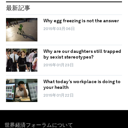
最新記事
Why egg freezing is not the answer
2015年03月06日
Why are our daughters still trapped
by sexist stereotypes?
2015年01月23日
What today’s workplace is doing to
your health
2015年01月22日
世界経済フォーラムについて