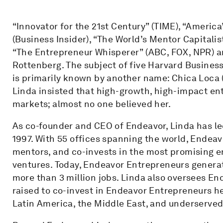
“Innovator for the 21st Century” (TIME), “America
(Business Insider), “The World’s Mentor Capitali
“The Entrepreneur Whisperer” (ABC, FOX, NPR) a
Rottenberg. The subject of five Harvard Busines
is primarily known by another name: Chica Loca (
Linda insisted that high-growth, high-impact en
markets; almost no one believed her.
As co-founder and CEO of Endeavor, Linda has l
1997. With 55 offices spanning the world, Endeav
mentors, and co-invests in the most promising e
ventures. Today, Endeavor Entrepreneurs genera
more than 3 million jobs. Linda also oversees E
raised to co-invest in Endeavor Entrepreneurs h
Latin America, the Middle East, and underserved