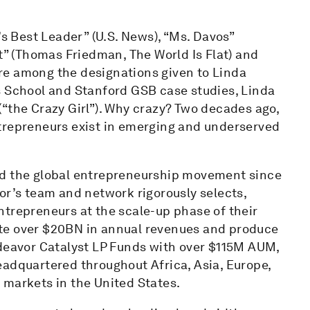
’s Best Leader” (U.S. News), “Ms. Davos”
st” (Thomas Friedman, The World Is Flat) and
re among the designations given to Linda
s School and Stanford GSB case studies, Linda
“the Crazy Girl”). Why crazy? Two decades ago,
trepreneurs exist in emerging and underserved
ed the global entrepreneurship movement since
or’s team and network rigorously selects,
ntrepreneurs at the scale-up phase of their
te over $20BN in annual revenues and produce
ndeavor Catalyst LP Funds with over $115M AUM,
eadquartered throughout Africa, Asia, Europe,
 markets in the United States.