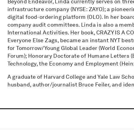
Beyond Endeavor, Linda currently serves on thre
infrastructure company (NYSE: ZAYO); a pioneeri
digital food-ordering platform (OLO). In her boar
company audit committees. Linda is also a membe
International Activities. Her book, CRAZY IS A
Everyone Else Zags, became an instant NYT bests
for Tomorrow/Young Global Leader (World Economi
Forum); Honorary Doctorate of Humane Letters (
Technology, the Economy and Employment (Heinz
A graduate of Harvard College and Yale Law Schoo
husband, author/journalist Bruce Feiler, and ide