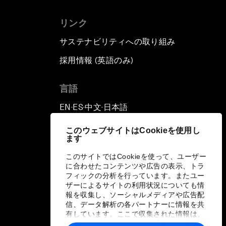
リンク
サステナビリティへの取り組み
採用情報 (英語のみ)
て
言語
EN
ES
中文
日本語
▪
▪
▪
このウェブサイトはCookieを使用し
ます
このサイトではCookieを使って、ユーザー
に合わせたコンテンツや広告の表示、トラ
フィックの分析を行っています。またユー
ザーによるサイトの利用状況についても情
報を収集し、ソーシャルメディアや広告配
信、データ解析の各パートナーに情報を共
有しています。ここで収集された情報は、
ユーザーが各パートナーに提供した他の情