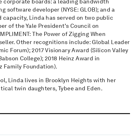
e corporate boards: a leading bandwidth
ng software developer (NYSE: GLOB); and a
d capacity, Linda has served on two public
r of the Yale President's Council on
 COMPLIMENT: The Power of Zigging When
eller. Other recognitions include: Global Leader
c Forum); 2017 Visionary Award (Silicon Valley
Babson College); 2018 Heinz Award in
 Family Foundation).
l, Linda lives in Brooklyn Heights with her
ntical twin daughters, Tybee and Eden.