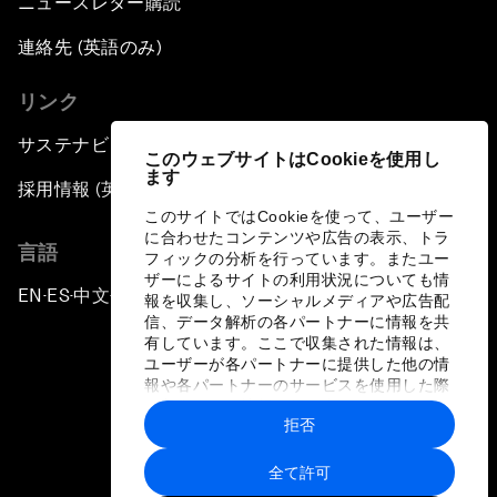
ニュースレター購読
連絡先 (英語のみ)
リンク
サステナビリティへの取り組み
このウェブサイトはCookieを使用し
ます
採用情報 (英語のみ)
このサイトではCookieを使って、ユーザー
に合わせたコンテンツや広告の表示、トラ
言語
フィックの分析を行っています。またユー
ザーによるサイトの利用状況についても情
EN
ES
中文
日本語
▪
▪
▪
報を収集し、ソーシャルメディアや広告配
信、データ解析の各パートナーに情報を共
有しています。ここで収集された情報は、
ユーザーが各パートナーに提供した他の情
報や各パートナーのサービスを使用した際
に収集された情報と組み合わされ、各パー
拒否
トナーによって使用されることがありま
プライバシーポリシーと利用規約
す。
全て許可
サイトマップ