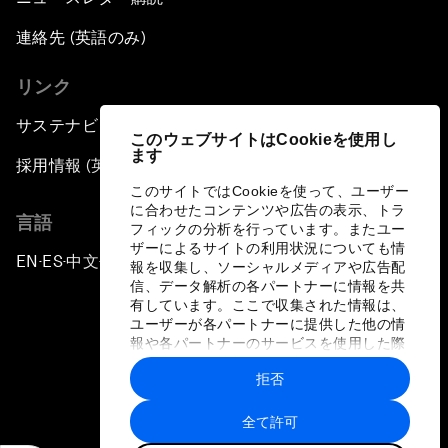
連絡先 (英語のみ)
リンク
サステナビリティへの取り組み
このウェブサイトはCookieを使用し
ます
採用情報 (英語のみ)
このサイトではCookieを使って、ユーザー
に合わせたコンテンツや広告の表示、トラ
言語
フィックの分析を行っています。またユー
ザーによるサイトの利用状況についても情
EN
ES
中文
日本語
▪
▪
▪
報を収集し、ソーシャルメディアや広告配
信、データ解析の各パートナーに情報を共
有しています。ここで収集された情報は、
ユーザーが各パートナーに提供した他の情
報や各パートナーのサービスを使用した際
に収集された情報と組み合わされ、各パー
拒否
トナーによって使用されることがありま
プライバシーポリシーと利用規約
す。
全て許可
サイトマップ