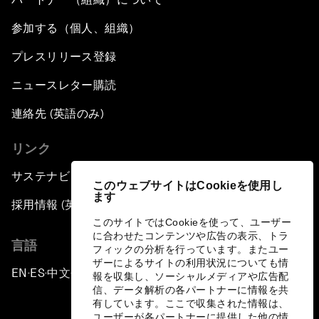
参加する（個人、組織）
プレスリリース登録
ニュースレター購読
連絡先 (英語のみ)
リンク
サステナビリティへの取り組み
このウェブサイトはCookieを使用し
ます
採用情報 (英語のみ)
このサイトではCookieを使って、ユーザー
に合わせたコンテンツや広告の表示、トラ
言語
フィックの分析を行っています。またユー
ザーによるサイトの利用状況についても情
EN
ES
中文
日本語
▪
▪
▪
報を収集し、ソーシャルメディアや広告配
信、データ解析の各パートナーに情報を共
有しています。ここで収集された情報は、
ユーザーが各パートナーに提供した他の情