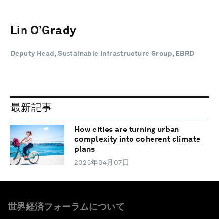
Lin O’Grady
Deputy Head, Sustainable Infrastructure Group, EBRD
最新記事
How cities are turning urban
complexity into coherent climate
plans
2026年04月07日
世界経済フォーラムについて