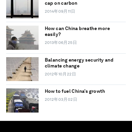
cap on carbon
2014年09月11日
How can China breathe more
easily?
2013年06月25日
Balancing energy security and
climate change
2012年10月22日
How to fuel China’s growth
2012年03月02日