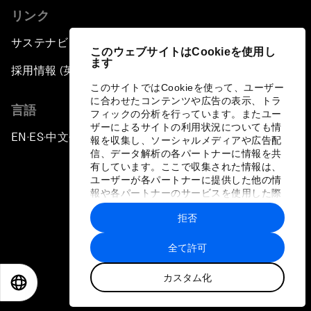
リンク
サステナビリティへの取り組み
このウェブサイトはCookieを使用し
ます
採用情報 (英語のみ)
このサイトではCookieを使って、ユーザー
に合わせたコンテンツや広告の表示、トラ
言語
フィックの分析を行っています。またユー
ザーによるサイトの利用状況についても情
EN
ES
中文
日本語
▪
▪
▪
報を収集し、ソーシャルメディアや広告配
信、データ解析の各パートナーに情報を共
有しています。ここで収集された情報は、
ユーザーが各パートナーに提供した他の情
報や各パートナーのサービスを使用した際
に収集された情報と組み合わされ、各パー
拒否
トナーによって使用されることがありま
プライバシーポリシーと利用規約
す。
全て許可
サイトマップ
カスタム化
©
2026
世界経済フォーラム
EN
ES
中文
日本語