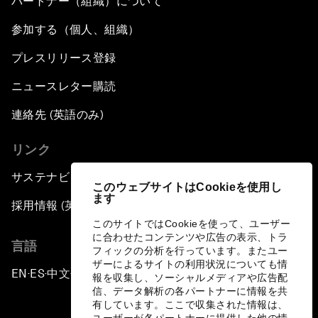
パートナー（組織）について
参加する（個人、組織）
プレスリリース登録
ニュースレター購読
連絡先 (英語のみ)
リンク
サステナビリティへの取り組み
このウェブサイトはCookieを使用し
ます
採用情報 (英語のみ)
このサイトではCookieを使って、ユーザー
に合わせたコンテンツや広告の表示、トラ
言語
フィックの分析を行っています。またユー
ザーによるサイトの利用状況についても情
EN
ES
中文
日本語
▪
▪
▪
報を収集し、ソーシャルメディアや広告配
信、データ解析の各パートナーに情報を共
有しています。ここで収集された情報は、