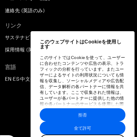
連絡先 (英語のみ)
リンク
サステナビリティへの取り組み
このウェブサイトはCookieを使用し
ます
採用情報 (英語のみ)
このサイトではCookieを使って、ユーザー
に合わせたコンテンツや広告の表示、トラ
言語
フィックの分析を行っています。またユー
ザーによるサイトの利用状況についても情
EN
ES
中文
日本語
▪
▪
▪
報を収集し、ソーシャルメディアや広告配
信、データ解析の各パートナーに情報を共
有しています。ここで収集された情報は、
ユーザーが各パートナーに提供した他の情
報や各パートナーのサービスを使用した際
に収集された情報と組み合わされ、各パー
拒否
トナーによって使用されることがありま
プライバシーポリシーと利用規約
す。
全て許可
サイトマップ