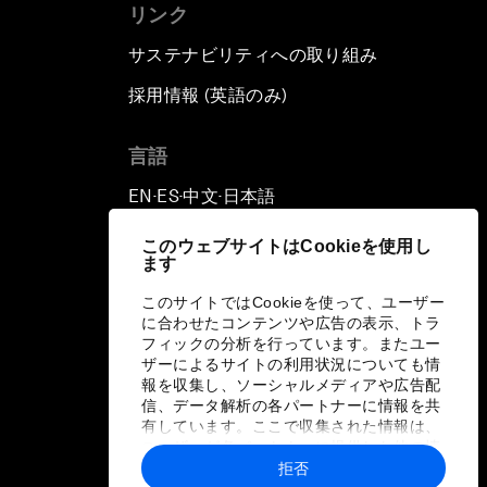
リンク
サステナビリティへの取り組み
採用情報 (英語のみ)
て
言語
EN
ES
中文
日本語
▪
▪
▪
このウェブサイトはCookieを使用し
ます
このサイトではCookieを使って、ユーザー
に合わせたコンテンツや広告の表示、トラ
フィックの分析を行っています。またユー
ザーによるサイトの利用状況についても情
報を収集し、ソーシャルメディアや広告配
信、データ解析の各パートナーに情報を共
有しています。ここで収集された情報は、
ユーザーが各パートナーに提供した他の情
報や各パートナーのサービスを使用した際
拒否