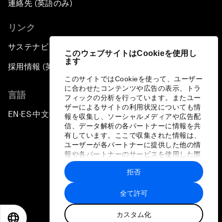
連絡先 (英語のみ)
リンク
サステナビリティへの取り組み
このウェブサイトはCookieを使用し
ます
採用情報 (英語のみ)
このサイトではCookieを使って、ユーザー
に合わせたコンテンツや広告の表示、トラ
言語
フィックの分析を行っています。またユー
ザーによるサイトの利用状況についても情
EN
ES
中文
日本語
▪
▪
▪
報を収集し、ソーシャルメディアや広告配
信、データ解析の各パートナーに情報を共
有しています。ここで収集された情報は、
ユーザーが各パートナーに提供した他の情
報や各パートナーのサービスを使用した際
に収集された情報と組み合わされ、各パー
拒否
トナーによって使用されることがありま
プライバシーポリシーと利用規約
す。
全て許可
サイトマップ
カスタム化
©
2026
世界経済フォーラム
EN
ES
中文
日本語