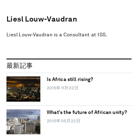
Liesl Louw-Vaudran
Liesl Louw-Vaudran is a Consultant at ISS.
最新記事
Is Africa still rising?
2015年11月02日
What’s the future of African unity?
2015年05月22日