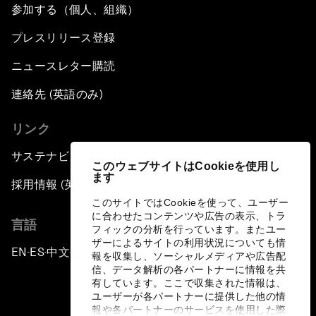
参加する（個人、組織）
プレスリリース登録
ニュースレター購読
連絡先 (英語のみ)
リンク
サステナビリティへの取り組み
このウェブサイトはCookieを使用し
ます
採用情報 (英語のみ)
このサイトではCookieを使って、ユーザー
に合わせたコンテンツや広告の表示、トラ
言語
フィックの分析を行っています。またユー
ザーによるサイトの利用状況についても情
EN
ES
中文
日本語
▪
▪
▪
報を収集し、ソーシャルメディアや広告配
信、データ解析の各パートナーに情報を共
有しています。ここで収集された情報は、
ユーザーが各パートナーに提供した他の情
報や各パートナーのサービスを使用した際