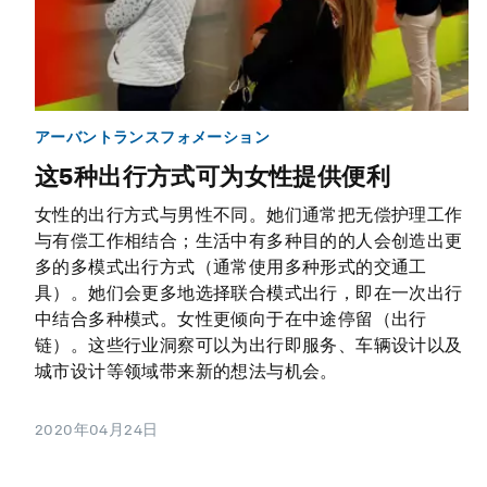
アーバントランスフォメーション
这5种出行方式可为女性提供便利
女性的出行方式与男性不同。她们通常把无偿护理工作
与有偿工作相结合；生活中有多种目的的人会创造出更
多的多模式出行方式（通常使用多种形式的交通工
具）。她们会更多地选择联合模式出行，即在一次出行
中结合多种模式。女性更倾向于在中途停留（出行
链）。这些行业洞察可以为出行即服务、车辆设计以及
城市设计等领域带来新的想法与机会。
2020年04月24日