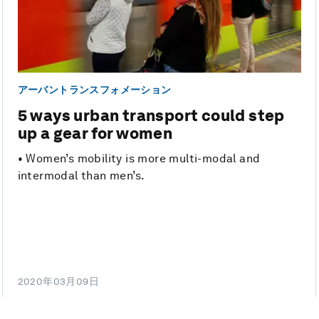
アーバントランスフォメーション
5 ways urban transport could step
up a gear for women
• Women’s mobility is more multi-modal and
intermodal than men’s.
2020年03月09日