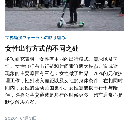
世界経済フォーラムの取り組み
女性出行方式的不同之处
多项研究表明，女性有不同的出行模式、需求以及习
惯。女性出行有出行链和时间紧迫两大特点。造成这一
现象的主要原因有三点：女性做了世界上75%的无偿护
理工作，性别收入差距以及女性的身体条件。在相同时
间内，女性的活动范围更小。女性需要携带行李与陪
伴，选择公共交通或是步行的时候更多。汽车通常不是
默认解决方案。
2020年01月31日