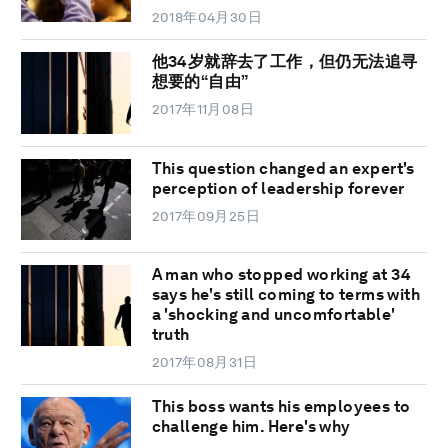
2018年04月30日
他34岁就辞去了工作，但仍无法追寻
想要的“自由”
2017年11月08日
This question changed an expert's
perception of leadership forever
2017年09月25日
A man who stopped working at 34
says he's still coming to terms with
a 'shocking and uncomfortable'
truth
2017年08月31日
This boss wants his employees to
challenge him. Here's why