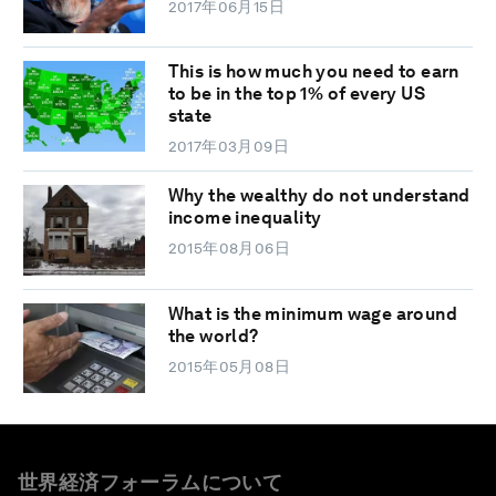
2017年06月15日
This is how much you need to earn
to be in the top 1% of every US
state
2017年03月09日
Why the wealthy do not understand
income inequality
2015年08月06日
What is the minimum wage around
the world?
2015年05月08日
世界経済フォーラムについて