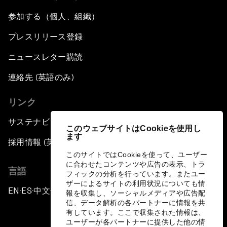
参加する（個人、組織）
プレスリリース登録
ニュースレター購読
連絡先 (英語のみ)
リンク
サステナビリティへの取り組み
このウェブサイトはCookieを使用し
ます
採用情報 (英語のみ)
このサイトではCookieを使って、ユーザー
に合わせたコンテンツや広告の表示、トラ
言語
フィックの分析を行っています。またユー
ザーによるサイトの利用状況についても情
EN
ES
中文
日本語
▪
▪
▪
報を収集し、ソーシャルメディアや広告配
信、データ解析の各パートナーに情報を共
有しています。ここで収集された情報は、
ユーザーが各パートナーに提供した他の情