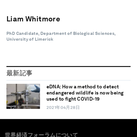
Liam Whitmore
PhD Candidate, Department of Biological Sciences,
University of Limerick
最新記事
eDNA: How a method to detect
endangered wildlife is now being
used to fight COVID-19
2021年04月28日
世界経済フォーラムについて