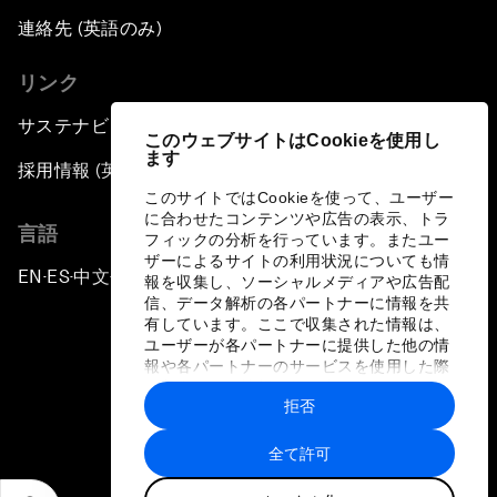
連絡先 (英語のみ)
リンク
サステナビリティへの取り組み
このウェブサイトはCookieを使用し
ます
採用情報 (英語のみ)
このサイトではCookieを使って、ユーザー
に合わせたコンテンツや広告の表示、トラ
言語
フィックの分析を行っています。またユー
ザーによるサイトの利用状況についても情
EN
ES
中文
日本語
▪
▪
▪
報を収集し、ソーシャルメディアや広告配
信、データ解析の各パートナーに情報を共
有しています。ここで収集された情報は、
ユーザーが各パートナーに提供した他の情
報や各パートナーのサービスを使用した際
に収集された情報と組み合わされ、各パー
拒否
トナーによって使用されることがありま
プライバシーポリシーと利用規約
す。
全て許可
サイトマップ