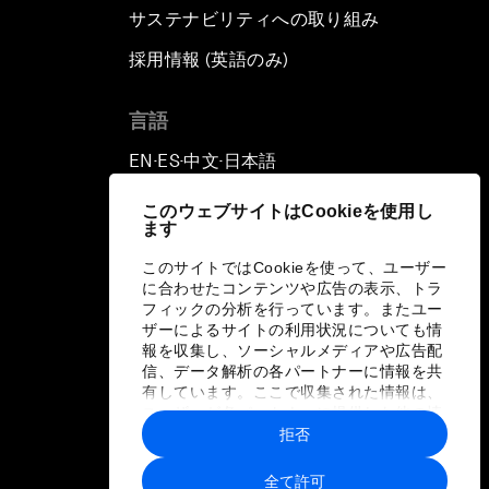
サステナビリティへの取り組み
採用情報 (英語のみ)
て
言語
EN
ES
中文
日本語
▪
▪
▪
このウェブサイトはCookieを使用し
ます
このサイトではCookieを使って、ユーザー
に合わせたコンテンツや広告の表示、トラ
フィックの分析を行っています。またユー
ザーによるサイトの利用状況についても情
報を収集し、ソーシャルメディアや広告配
信、データ解析の各パートナーに情報を共
有しています。ここで収集された情報は、
ユーザーが各パートナーに提供した他の情
報や各パートナーのサービスを使用した際
拒否
に収集された情報と組み合わされ、各パー
トナーによって使用されることがありま
全て許可