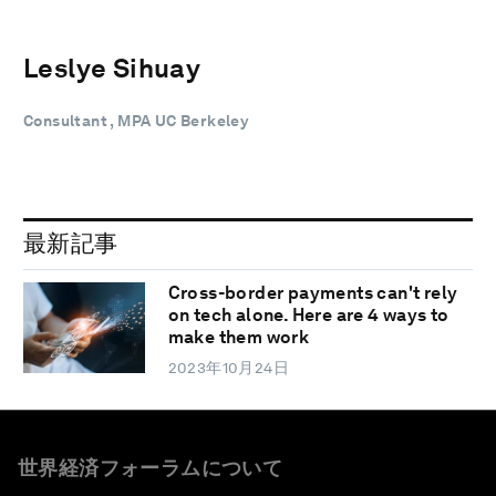
Leslye Sihuay
Consultant , MPA UC Berkeley
最新記事
Cross-border payments can't rely
on tech alone. Here are 4 ways to
make them work
2023年10月24日
世界経済フォーラムについて