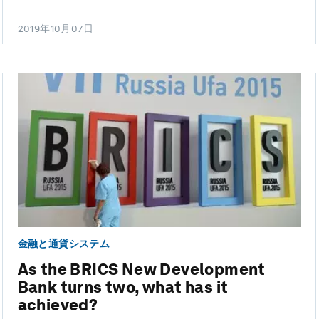
2019年10月07日
金融と通貨システム
As the BRICS New Development
Bank turns two, what has it
achieved?