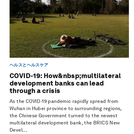
ヘルスとヘルスケア
COVID-19: How&nbsp;multilateral
development banks can lead
through a crisis
As the COVID-19 pandemic rapidly spread from
Wuhan in Hubei province to surrounding regions,
the Chinese Government turned to the newest
multilateral development bank, the BRICS New
Devel...