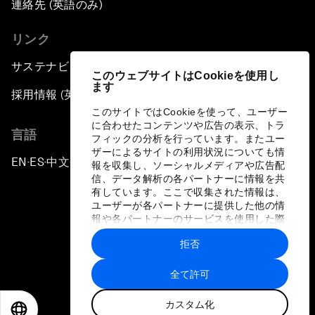
連絡先 (英語のみ)
リンク
サステナビリティへの取り組み
このウェブサイトはCookieを使用し
ます
採用情報 (英語のみ)
このサイトではCookieを使って、ユーザー
に合わせたコンテンツや広告の表示、トラ
言語
フィックの分析を行っています。またユー
ザーによるサイトの利用状況についても情
EN
ES
中文
日本語
▪
▪
▪
報を収集し、ソーシャルメディアや広告配
信、データ解析の各パートナーに情報を共
有しています。ここで収集された情報は、
ユーザーが各パートナーに提供した他の情
報や各パートナーのサービスを使用した際
に収集された情報と組み合わされ、各パー
拒否
トナーによって使用されることがありま
プライバシーポリシーと利用規約
す。
全て許可
サイトマップ
カスタム化
©
2026
世界経済フォーラム
EN
ES
中文
日本語