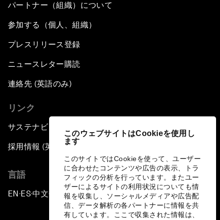
パートナー（組織）について
参加する（個人、組織）
プレスリリース登録
ニュースレター購読
連絡先 (英語のみ)
リンク
サステナビリティへの取り組み
このウェブサイトはCookieを使用し
ます
採用情報 (英語のみ)
このサイトではCookieを使って、ユーザー
に合わせたコンテンツや広告の表示、トラ
言語
フィックの分析を行っています。またユー
ザーによるサイトの利用状況についても情
EN
ES
中文
日本語
▪
▪
▪
報を収集し、ソーシャルメディアや広告配
信、データ解析の各パートナーに情報を共
有しています。ここで収集された情報は、