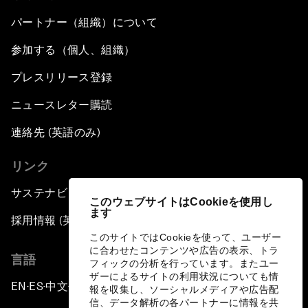
パートナー（組織）について
参加する（個人、組織）
プレスリリース登録
ニュースレター購読
連絡先 (英語のみ)
リンク
サステナビリティへの取り組み
このウェブサイトはCookieを使用し
ます
採用情報 (英語のみ)
このサイトではCookieを使って、ユーザー
に合わせたコンテンツや広告の表示、トラ
言語
フィックの分析を行っています。またユー
ザーによるサイトの利用状況についても情
EN
ES
中文
日本語
▪
▪
▪
報を収集し、ソーシャルメディアや広告配
信、データ解析の各パートナーに情報を共