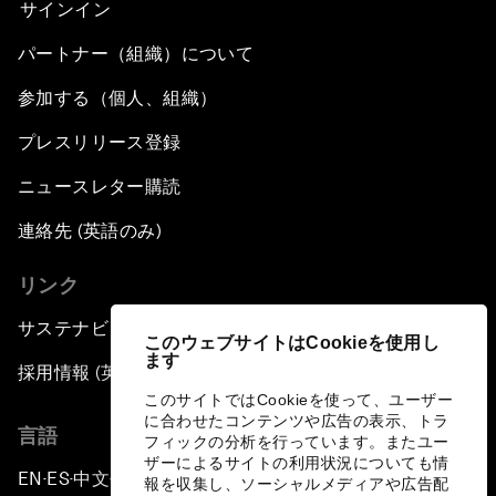
サインイン
パートナー（組織）について
参加する（個人、組織）
プレスリリース登録
ニュースレター購読
連絡先 (英語のみ)
リンク
サステナビリティへの取り組み
このウェブサイトはCookieを使用し
ます
採用情報 (英語のみ)
このサイトではCookieを使って、ユーザー
に合わせたコンテンツや広告の表示、トラ
言語
フィックの分析を行っています。またユー
ザーによるサイトの利用状況についても情
EN
ES
中文
日本語
▪
▪
▪
報を収集し、ソーシャルメディアや広告配