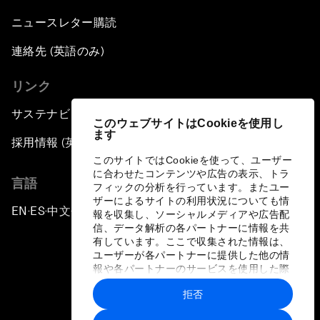
ニュースレター購読
連絡先 (英語のみ)
リンク
サステナビリティへの取り組み
このウェブサイトはCookieを使用し
ます
採用情報 (英語のみ)
このサイトではCookieを使って、ユーザー
に合わせたコンテンツや広告の表示、トラ
言語
フィックの分析を行っています。またユー
ザーによるサイトの利用状況についても情
EN
ES
中文
日本語
▪
▪
▪
報を収集し、ソーシャルメディアや広告配
信、データ解析の各パートナーに情報を共
有しています。ここで収集された情報は、
ユーザーが各パートナーに提供した他の情
報や各パートナーのサービスを使用した際
に収集された情報と組み合わされ、各パー
拒否
トナーによって使用されることがありま
プライバシーポリシーと利用規約
す。