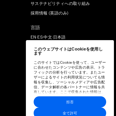
サステナビリティへの取り組み
採用情報 (英語のみ)
て
言語
EN
ES
中文
日本語
▪
▪
▪
このウェブサイトはCookieを使用し
ます
このサイトではCookieを使って、ユーザー
に合わせたコンテンツや広告の表示、トラ
フィックの分析を行っています。またユー
ザーによるサイトの利用状況についても情
報を収集し、ソーシャルメディアや広告配
信、データ解析の各パートナーに情報を共
有しています。ここで収集された情報は、
ユーザーが各パートナーに提供した他の情
報や各パートナーのサービスを使用した際
拒否
に収集された情報と組み合わされ、各パー
トナーによって使用されることがありま
全て許可