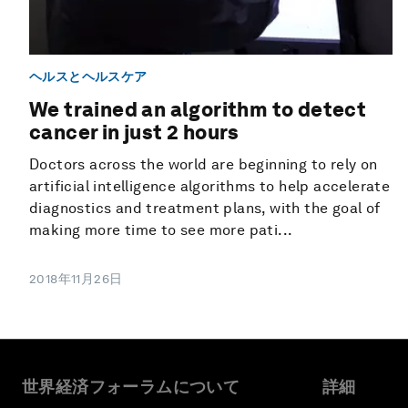
ヘルスとヘルスケア
We trained an algorithm to detect
cancer in just 2 hours
Doctors across the world are beginning to rely on
artificial intelligence algorithms to help accelerate
diagnostics and treatment plans, with the goal of
making more time to see more pati...
2018年11月26日
世界経済フォーラムについて
詳細