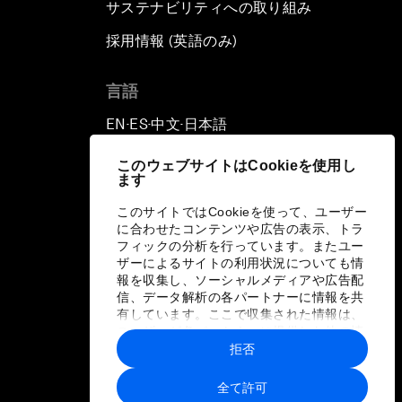
サステナビリティへの取り組み
採用情報 (英語のみ)
て
言語
EN
ES
中文
日本語
▪
▪
▪
このウェブサイトはCookieを使用し
ます
このサイトではCookieを使って、ユーザー
に合わせたコンテンツや広告の表示、トラ
フィックの分析を行っています。またユー
ザーによるサイトの利用状況についても情
報を収集し、ソーシャルメディアや広告配
信、データ解析の各パートナーに情報を共
有しています。ここで収集された情報は、
ユーザーが各パートナーに提供した他の情
報や各パートナーのサービスを使用した際
拒否
に収集された情報と組み合わされ、各パー
トナーによって使用されることがありま
全て許可
す。