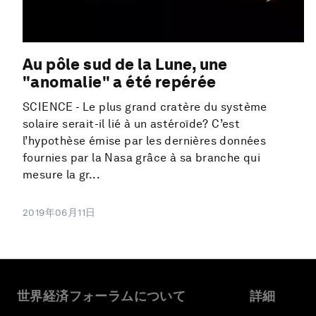
Au pôle sud de la Lune, une
"anomalie" a été repérée
SCIENCE - Le plus grand cratère du système
solaire serait-il lié à un astéroïde? C’est
l’hypothèse émise par les dernières données
fournies par la Nasa grâce à sa branche qui
mesure la gr...
2019年06月11日
世界経済フォーラムについて
詳細