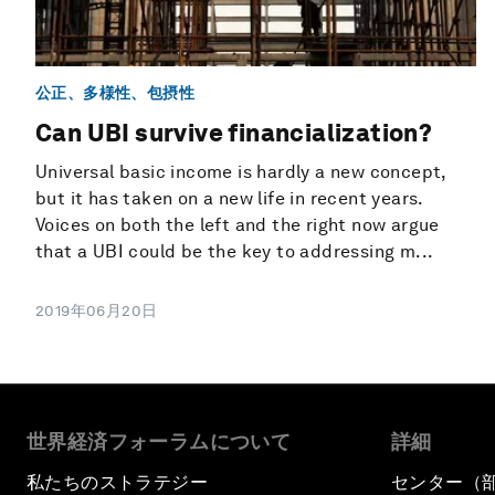
公正、多様性、包摂性
Can UBI survive financialization?
Universal basic income is hardly a new concept,
but it has taken on a new life in recent years.
Voices on both the left and the right now argue
that a UBI could be the key to addressing m...
2019年06月20日
世界経済フォーラムについて
詳細
私たちのストラテジー
センター（