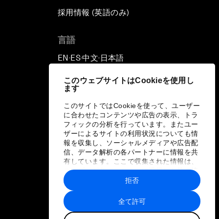
採用情報 (英語のみ)
て
言語
EN
ES
中文
日本語
▪
▪
▪
このウェブサイトはCookieを使用し
ます
このサイトではCookieを使って、ユーザー
に合わせたコンテンツや広告の表示、トラ
フィックの分析を行っています。またユー
ザーによるサイトの利用状況についても情
報を収集し、ソーシャルメディアや広告配
信、データ解析の各パートナーに情報を共
有しています。ここで収集された情報は、
ユーザーが各パートナーに提供した他の情
報や各パートナーのサービスを使用した際
拒否
に収集された情報と組み合わされ、各パー
トナーによって使用されることがありま
全て許可
す。