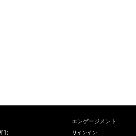
エンゲージメント
部門）
サインイン