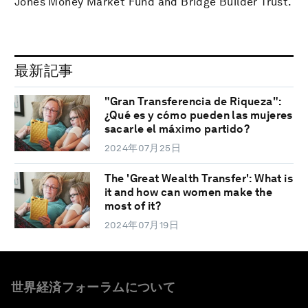
Jones Money Market Fund and Bridge Builder Trust.
最新記事
"Gran Transferencia de Riqueza":
¿Qué es y cómo pueden las mujeres
sacarle el máximo partido?
2024年07月25日
The 'Great Wealth Transfer': What is
it and how can women make the
most of it?
2024年07月19日
世界経済フォーラムについて