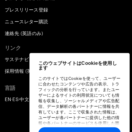
プレスリリース登録
ニュースレター購読
連絡先 (英語のみ)
リンク
サステナビリティへの取り組み
このウェブサイトはCookieを使用し
ます
採用情報 (英語のみ)
このサイトではCookieを使って、ユーザー
に合わせたコンテンツや広告の表示、トラ
言語
フィックの分析を行っています。またユー
ザーによるサイトの利用状況についても情
EN
ES
中文
日本語
▪
▪
▪
報を収集し、ソーシャルメディアや広告配
信、データ解析の各パートナーに情報を共
有しています。ここで収集された情報は、
ユーザーが各パートナーに提供した他の情
報や各パートナーのサービスを使用した際
に収集された情報と組み合わされ、各パー