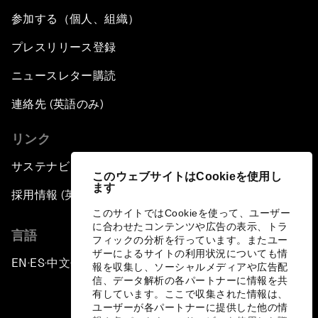
参加する（個人、組織）
プレスリリース登録
ニュースレター購読
連絡先 (英語のみ)
リンク
サステナビリティへの取り組み
このウェブサイトはCookieを使用し
ます
採用情報 (英語のみ)
このサイトではCookieを使って、ユーザー
に合わせたコンテンツや広告の表示、トラ
言語
フィックの分析を行っています。またユー
ザーによるサイトの利用状況についても情
EN
ES
中文
日本語
▪
▪
▪
報を収集し、ソーシャルメディアや広告配
信、データ解析の各パートナーに情報を共
有しています。ここで収集された情報は、
ユーザーが各パートナーに提供した他の情