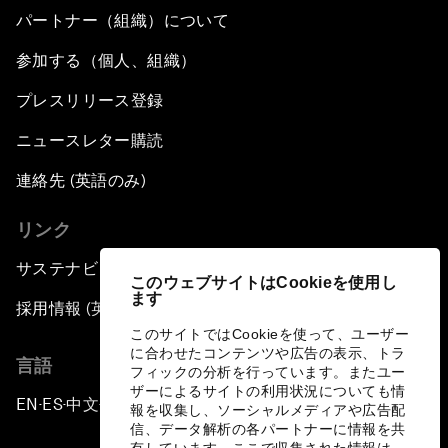
パートナー（組織）について
参加する（個人、組織）
プレスリリース登録
ニュースレター購読
連絡先 (英語のみ)
リンク
サステナビリティへの取り組み
このウェブサイトはCookieを使用し
ます
採用情報 (英語のみ)
このサイトではCookieを使って、ユーザー
に合わせたコンテンツや広告の表示、トラ
言語
フィックの分析を行っています。またユー
ザーによるサイトの利用状況についても情
EN
ES
中文
日本語
▪
▪
▪
報を収集し、ソーシャルメディアや広告配
信、データ解析の各パートナーに情報を共