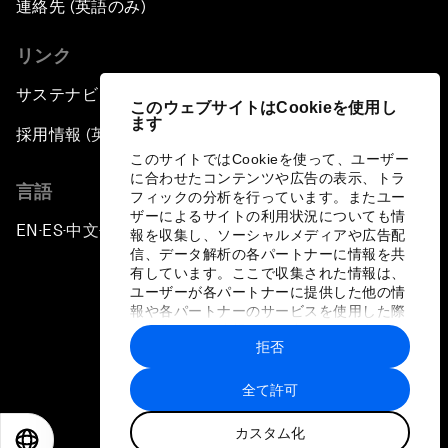
連絡先 (英語のみ)
リンク
サステナビリティへの取り組み
このウェブサイトはCookieを使用し
ます
採用情報 (英語のみ)
このサイトではCookieを使って、ユーザー
に合わせたコンテンツや広告の表示、トラ
言語
フィックの分析を行っています。またユー
ザーによるサイトの利用状況についても情
EN
ES
中文
日本語
▪
▪
▪
報を収集し、ソーシャルメディアや広告配
信、データ解析の各パートナーに情報を共
有しています。ここで収集された情報は、
ユーザーが各パートナーに提供した他の情
報や各パートナーのサービスを使用した際
に収集された情報と組み合わされ、各パー
拒否
トナーによって使用されることがありま
プライバシーポリシーと利用規約
す。
全て許可
サイトマップ
カスタム化
©
2026
世界経済フォーラム
EN
ES
中文
日本語